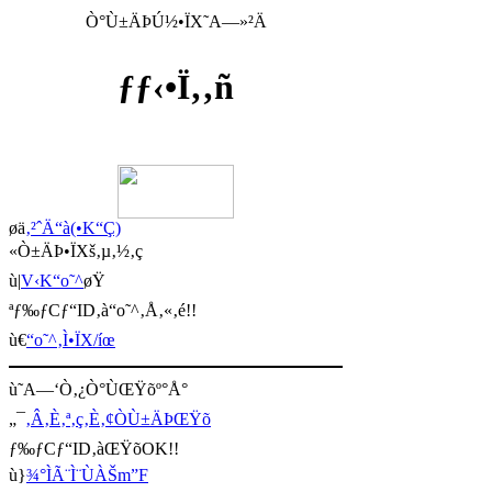
Ò°Ù±ÄÞÚ½•ÏX˜A—»²Ä
ƒƒ‹•Ï‚­‚ñ
øä
‚²ˆÄ“à(•K“Ç)
«Ò±ÄÞ•ÏXš‚µ‚½‚ç
ù|
V‹K“o˜^
øŸ
ªƒ‰ƒCƒ“ID‚à“o˜^‚Å‚«‚é!!
ù€
“o˜^‚Ì•ÏX/íœ
ù˜A—‘Ò‚¿Ò°ÙŒŸõº°Å°
„¯
‚Â‚È‚ª‚ç‚È‚¢ÒÙ±ÄÞŒŸõ
ƒ‰ƒCƒ“ID‚àŒŸõOK!!
ù}
¾°ÌÃ¨Ì¨ÙÀŠm”F